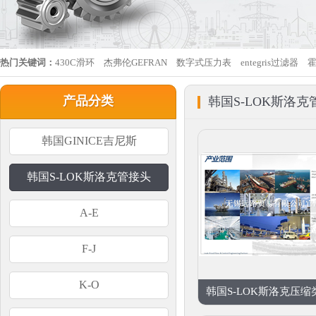
热门关键词：
430C滑环
杰弗伦GEFRAN
数字式压力表
entegris过滤器
产品分类
韩国S-LOK斯洛克
韩国GINICE吉尼斯
韩国S-LOK斯洛克管接头
A-E
F-J
K-O
韩国S-LOK斯洛克压缩类