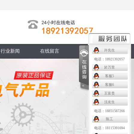
许先生
行业新闻
在线留言
联系我们
电话：18921392057
於万里
客服5
客服6
王富贵
沈友生
电话：18851587266
陈工
电话：18115391694