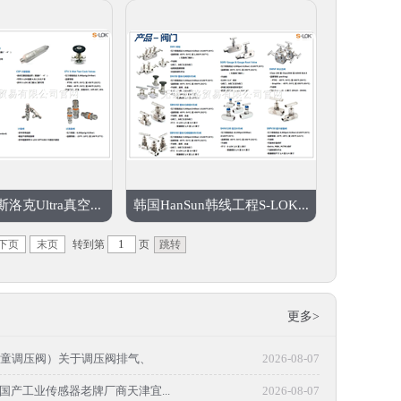
洛克Ultra真空...
韩国HanSun韩线工程S-LOK...
下页
末页
转到第
页
更多>
ild(仙童调压阀）关于调压阀排气、
2026-08-07
国产工业传感器老牌厂商天津宜...
2026-08-07