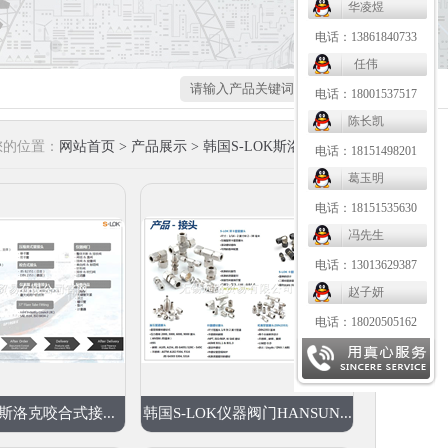
华凌煜
电话：13861840733
任伟
电话：18001537517
陈长凯
您的位置：
网站首页
>
产品展示
>
韩国S-LOK斯洛克管接头
电话：18151498201
葛玉明
电话：18151535630
冯先生
电话：13013629387
赵子妍
电话：18020505162
K斯洛克咬合式接...
韩国S-LOK仪器阀门HANSUN...