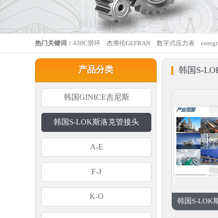
热门关键词：
430C滑环
杰弗伦GEFRAN
数字式压力表
ente
产品分类
韩国S-L
韩国GINICE吉尼斯
韩国S-LOK斯洛克管接头
A-E
F-J
K-O
韩国S-LOK