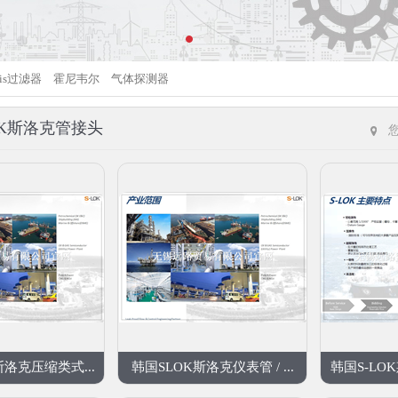
gris过滤器
霍尼韦尔
气体探测器
OK斯洛克管接头
斯洛克压缩类式...
韩国SLOK斯洛克仪表管 / ...
韩国S-LO