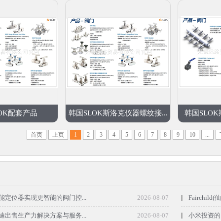
OK配套产品
韩国SLOK斯洛克仪器螺纹接...
韩国SLOK斯
首页
上页
1
2
3
4
5
6
7
8
9
10
...
能定位器实现更智能的阀门控...
2026-08-07
Fairch
迪出售生产力解决方案与服务...
2026-08-07
小米投资的