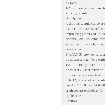
AC6438
1/2 inch through-bore miniat
slip ring capsule
Description
A slip ring capsule can be us
that requires unrestrained, in
transferring power and / or dat
electrical joint, collector, c
system performance by simpli
prone wires.
The AC6438 provides an econo
a compact through-bore config
1/2 inch through-bore for rou
a compact 2.1 inch outside di
for minimal space applicatio
in 6, 12, 18 and 24 ring confi
popular AC4598 and AC6200 ser
brush contact technology for
applications.
Features