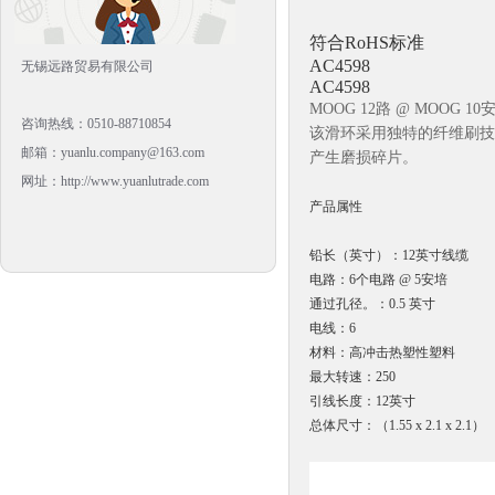
符合RoHS标准
AC4598
无锡远路贸易有限公司
AC4598
MOOG 12路 @ MOOG 
咨询热线：0510-88710854
该滑环采用独特的纤维刷技
邮箱：yuanlu.company@163.com
产生磨损碎片。
网址：http://www.yuanlutrade.com
产品属性
铅长（英寸）：
12英寸线缆
电路：
6个电路 @ 5安培
通过孔径。：
0.5 英寸
电线：
6
材料：
高冲击热塑性塑料
最大转速：
250
引线长度：
12英寸
总体尺寸：
（1.55 x 2.1 x 2.1）