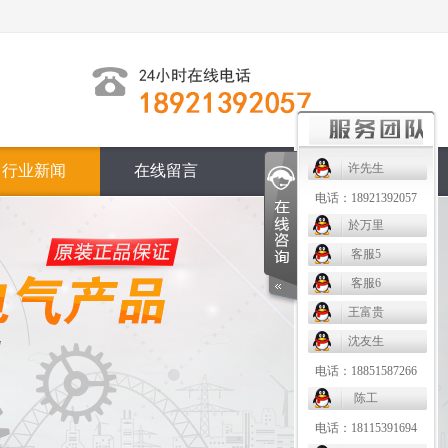
许先生
行业新闻
在线留言
联系我们
电话：18921392057
於万里
客服5
客服6
王富贵
沈友生
电话：18851587266
陈工
电话：18115391694