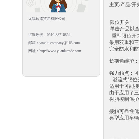
主页/产品/开关
无锡远路贸易有限公司
限位开关
单击产品以
咨询热线：0510-88710854
重型限位开关 
采用双重和三
邮箱：yuanlu.company@163.com
完全防水和防
网址：http://www.yuanlutrade.com
长期免维护：
强力触点：可接1
溢流式限位开
适用于可能接
由于应用了三
树脂模制保护
接触可靠性优
典型应用车辆