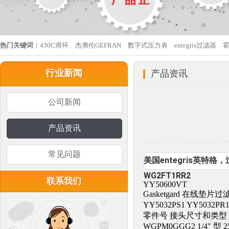
热门关键词：
430C滑环
杰弗伦GEFRAN
数字式压力表
entegris过滤器
行业新闻
产品资讯
公司新闻
产品资讯
常见问题
美国entegris英特格
WG2FT1RR2
联系我们
YY50600VT
Gasketgard 在线垫
YY5032PS1 YY5032PR1
零件号 接头尺寸和类型
WGPM0GGG2 1/4" 型 