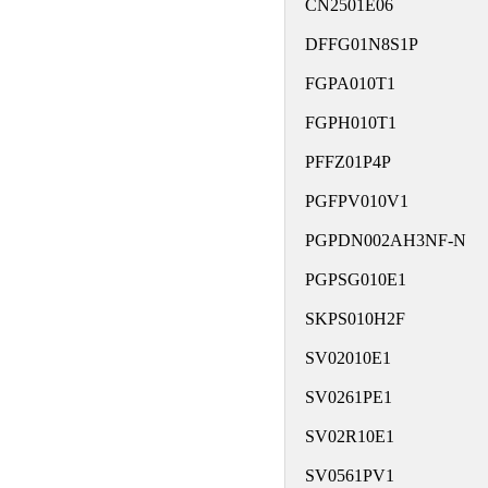
CN2501E06
DFFG01N8S1P
FGPA010T1
FGPH010T1
PFFZ01P4P
PGFPV010V1
PGPDN002AH3NF-N
PGPSG010E1
SKPS010H2F
SV02010E1
SV0261PE1
SV02R10E1
SV0561PV1