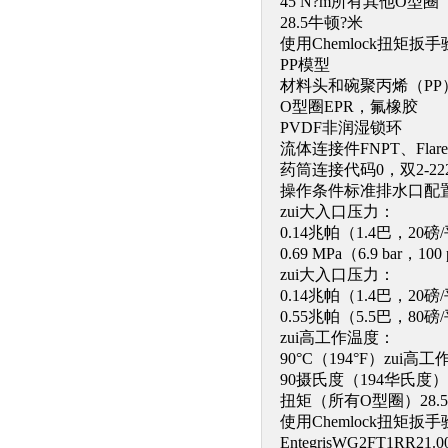
45 N?m所有其他O型圈
28.5牛顿?米
使用Chemlock扭矩扳
PP模型
材料头和碗聚丙烯（PP
O型圈EPR，氟橡胶
PVDF非润湿锁环
流体连接件FNPT、Flaret
药筒连接代码0，双2-22
操作条件标准排水口配
zui大入口压力：
0.14兆帕（1.4巴，20磅
0.69 MPa（6.9 bar，
zui大入口压力：
0.14兆帕（1.4巴，20磅
0.55兆帕（5.5巴，80磅
zui高工作温度：
90°C（194°F）zui高
90摄氏度（194华氏度）
扭矩（所有O型圈）28.5 
使用Chemlock扭矩扳
EntegrisWG2FT1RR21