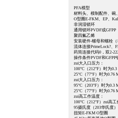
PFA模型
材料头、模制配件、碗、塞
O型圈E-FKM、EP、Kalre
非润湿锁环
通用锁环PVDF或GFP
聚四氟乙烯
安装硬件-螺母和螺栓（
流体连接PrimeLock?、Flare
药筒连接代码0，双2-22
操作条件PVDF和GFPP
zui大入口压力：
100°C（212°F）时为0
25°C（77°F）时为0.7
zui大入口压力：
95°C（203°F）时为0.
25°C（77°F）时为0.7
zui高工作温度：
100°C（212°F）zui
95摄氏度（203华氏度）
扭矩E-FKM O型圈