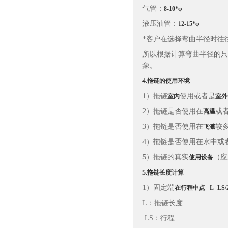
气管：
8-10*φ
液压油管：
12-15*φ
*客户在选择弯曲半径时往
所以根据计算弯曲半径的只
象。
4.拖链的使用环境
1）拖链
使用或者是
室内
室外
2）拖链是否使用在
或
高温
3）拖链是否使用在
较
飞溅
4）拖链是否使用在水中或
5）拖链的真实
（应
使用设备
5
.拖链长度计算
1）固定端
在行程中点
L=LS/
L：拖链长度
LS：行程