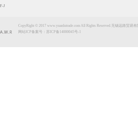
F-J
CopyRight © 2017 www.yuanlutrade.com All Rights Reserved.无锡远
网站ICP备案号：
苏ICP备14000045号-1